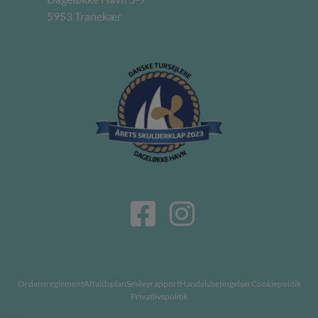
5953 Tranekær
Ordensreglement
Affaldsplan
Smileyrapport
Handelsbetingelser
Cookiepolitik
Privatlivspolitik