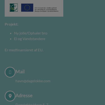
Projekt:
Ny jolle/Ophaler bro
El og Vandstandere
Er medfinansieret af EU.
Mail
havn@dagelokke.com
Adresse
Dageløkke Havn 5-7