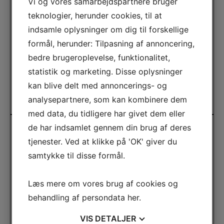
Vi og vores samarbejdspartnere bruger
Fremmer blodcirkulationen
og hjælper kroppen
teknologier, herunder cookies, til at
med at restituere
indsamle oplysninger om dig til forskellige
Gavner huden
– virker naturligt rensende og
formål, herunder: Tilpasning af annoncering,
antibakterielt
bedre brugeroplevelse, funktionalitet,
Skaber mental ro
– det varme, dampende miljø
statistik og marketing. Disse oplysninger
reducerer stress og spændinger
kan blive delt med annoncerings- og
Book Spa & Wellness
analysepartnere, som kan kombinere dem
med data, du tidligere har givet dem eller
de har indsamlet gennem din brug af deres
tjenester. Ved at klikke på 'OK' giver du
samtykke til disse formål.
Læs mere om vores brug af cookies og
behandling af persondata
her
.
VIS
DETALJER