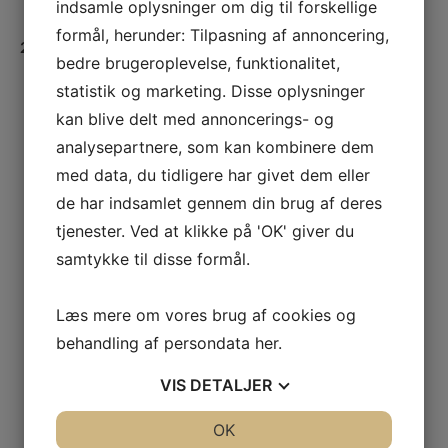
indsamle oplysninger om dig til forskellige
registrere dig rigtigt
formål, herunder: Tilpasning af annoncering,
2. Til vores legitme forretningsinteresser
bedre brugeroplevelse, funktionalitet,
At foretage markedsundersøgelser og –analyser, som
statistik og marketing. Disse oplysninger
hjælper til at forbedre og tilpasse vores produkter og
kan blive delt med annoncerings- og
ydelser.
analysepartnere, som kan kombinere dem
Til markedsføringsformål medmindre dit samtykke
med data, du tidligere har givet dem eller
kræves for at foretage sådanmarkedsføring.
de har indsamlet gennem din brug af deres
At sende kundeservice e-mails inklusive
bookingbekrivelser og påmindelser om events.
tjenester. Ved at klikke på 'OK' giver du
At forhindre og kunne påvise ulovlige handlinger for
samtykke til disse formål.
at beskytte og håndhæve vores juridiske rettigheder
eller i øvrigt som påkrævet ifølge lovgivningen. For
Læs mere om vores brug af cookies og
eksempel for at sikre, at event billetter havner i
behandling af persondata
her
.
hænderne på rigtige kunde. I denne forbindelse kan vi
anvende dine oplysninger til at forhindre, at billetter
VIS
DETALJER
handles på det sorte marked, at vores immaterielle
rettigheder misbruges (f.eks. vores eller vores
JA
NEJ
OK
JA
NEJ
Eventpartners varemærker), for at forhindre