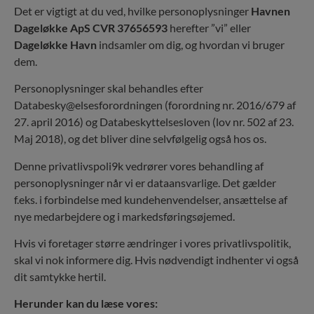
Det er vigtigt at du ved, hvilke personoplysninger
Havnen
Dageløkke ApS CVR 37656593
herefter ”vi” eller
Dageløkke Havn
indsamler om dig, og hvordan vi bruger
dem.
Personoplysninger skal behandles efter
Databesky@elsesforordningen (forordning nr. 2016/679 af
27. april 2016) og Databeskyttelsesloven (lov nr. 502 af 23.
Maj 2018), og det bliver dine selvfølgelig også hos os.
Denne privatlivspoli9k vedrører vores behandling af
personoplysninger når vi er dataansvarlige. Det gælder
f.eks. i forbindelse med kundehenvendelser, ansættelse af
nye medarbejdere og i markedsføringsøjemed.
Hvis vi foretager større ændringer i vores privatlivspolitik,
skal vi nok informere dig. Hvis nødvendigt indhenter vi også
dit samtykke hertil.
Herunder kan du læse vores: