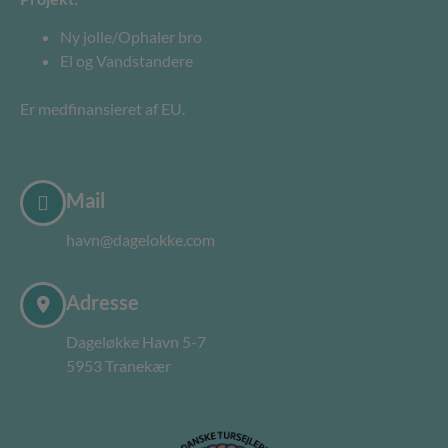
Ny jolle/Ophaler bro
El og Vandstandere
Er medfinansieret af EU.
Mail
havn@dagelokke.com
Adresse
Dageløkke Havn 5-7
5953 Tranekær