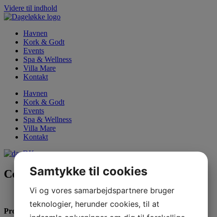
Videre til indhold
Havnen
Kork & Godt
Events
Spa & Wellness
Villa Mare
Kontakt
Havnen
Kork & Godt
Events
Spa & Wellness
Villa Mare
Kontakt
Samtykke til cookies
Cookiepolitik
Vi og vores samarbejdspartnere bruger
teknologier, herunder cookies, til at
Projekt: