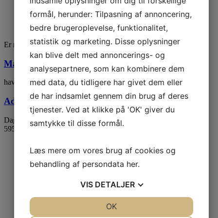
indsamle oplysninger om dig til forskellige
Ny jolle/Ophaler bro
formål, herunder: Tilpasning af annoncering,
El og Vandstandere
bedre brugeroplevelse, funktionalitet,
statistik og marketing. Disse oplysninger
Er medfinansieret af EU.
kan blive delt med annoncerings- og
Mail
analysepartnere, som kan kombinere dem
med data, du tidligere har givet dem eller
havn@dagelokke.com
de har indsamlet gennem din brug af deres
Adresse
tjenester. Ved at klikke på 'OK' giver du
Dageløkke Havn 5-7
samtykke til disse formål.
5953 Tranekær
Læs mere om vores brug af cookies og
behandling af persondata
her
.
VIS
DETALJER
Ordensreglement
Affaldsplan
Smileyrapport
JA
NEJ
OK
JA
NEJ
Handelsbetingelser